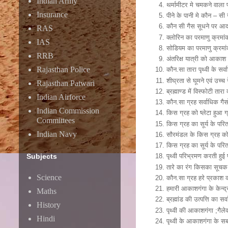
Indian Army
थर्मामीटर मे चमकने वाला पद
Insurance
पीने के पानी मे कौन – सी 
कौन सी गैस सूधने पर आदम
RAS
क्लोरिन का परमाणु क्रमा
IAS
सोडियम का परमाणु क्रम
RRB
अंतरिक्ष यात्री को आकाश 
Rajasthan Police
कौन.सा तारा पृथ्वी के सर्व
शीघ्रता से घूमने एवं उच्च र
Rajasthan Patwari
ब्रह्माण्ड में विस्फोटी ता
Indian Airforce
कौन.सा ग्रह सर्वाधिक गैसो
Indian Commission
किस ग्रह को ष्लेटा हुआ 
Committees
किस ग्रह का सूर्य के परि
Indian Navy
सौरमंडल के किस ग्रह को अ
किस ग्रह का सूर्य के परि
Subjects
पृथ्वी परिभ्रमण करती हु
तारे का रंग किसका सूचक
Science
कौन.सा ग्रह हरे प्रकाश क
हमारी आकाशगंगा के केन्द्
Maths
ब्रह्मांड की उत्पत्ति का सर्
History
पृथ्वी की आकाशगंगा ;गैलेक
Hindi
पृथ्वी के आकाशगंगा के सब