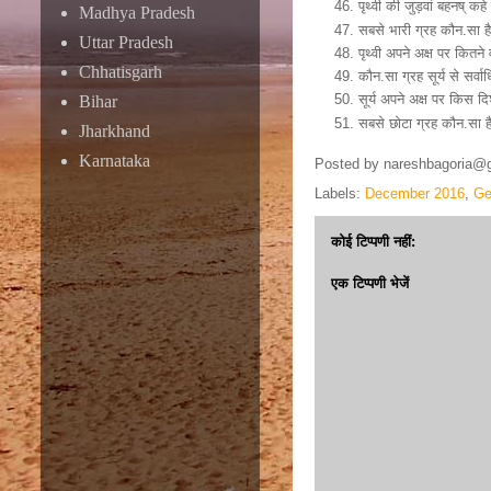
पृथ्वी की जुड़वां बहनष् कह
Madhya Pradesh
सबसे भारी ग्रह कौन.सा है-
Uttar Pradesh
पृथ्वी अपने अक्ष पर कितने
Chhatisgarh
कौन.सा ग्रह सूर्य से सर्वाधि
सूर्य अपने अक्ष पर किस दिश
Bihar
सबसे छोटा ग्रह कौन.सा है
Jharkhand
Karnataka
Posted by
nareshbagoria@
Labels:
December 2016
,
Ge
कोई टिप्पणी नहीं:
एक टिप्पणी भेजें