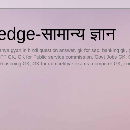
ge-सामान्य ज्ञान
ya gyan in hindi question answer, gk for ssc, banking gk, 
RPF GK, GK for Public service commission, Govt Jobs GK, 
easoning GK, GK for competitive exams, computer GK, curr