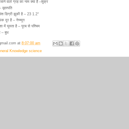
े जाने वाले ग्रह का नाम क्या है –शुक्र
 वृहस्पति
 वंश डिग्री झुकी है – 23 1.2°
क दूर है – नेप्च्यून
ा में घूमता है – पूरब से पश्चिम
 – बुध
gmail.com
at
8:07:00 am
neral Knowledge science