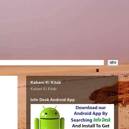
Kahani Ki Kitab
Kahani Ki Kitab
Info Desk Android App