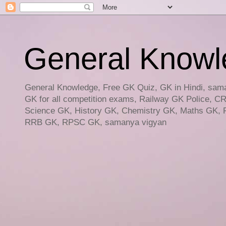
General Knowled
General Knowledge, Free GK Quiz, GK in Hindi, saman
GK for all competition exams, Railway GK Police, C
Science GK, History GK, Chemistry GK, Maths GK, R
RRB GK, RPSC GK, samanya vigyan