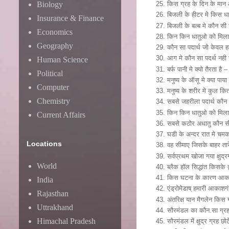
Biology
किस ग्रह के दिन के मान 
बिजली के हीटर मे किस धा
Insurance & Finance
बिजली के बल्ब मे कौन सी 
Economics
किन किन धातुओ को मिलाक
Geography
कौन सा पदार्थ जो केवल हम
आग मे कौन सा पदर्थ नही 
Human Science
बर्फ पानी मे क्यो तैरता है
Political
मनुष्य के ऑसू मे क्या पाय
Computer
मनुष्य के शरीर मे कुल कि
Chemistry
सबसे जहरीला पदार्थ कौन स
किन किन धातुओ को मिलाकर
Current Affairs
सबसे कठोर अधातु कौन सी 
घडी के अन्दर रात मे चमकने
Locations
वह सीमाए जिसके बाहर तारे 
सर्वप्रथम खोजा गया क्षुद
World
ब्लैक हॉल सिद्धांत किसके द
किस घटना के कारण आकाश 
India
एंड्रोमेडाष् हमारी आकाशग
Rajasthan
अंतरिक्ष यान मैगलेन किस 
Uttrakhand
सौरमंडल का कौन.सा ग्रह 
Himachal Pradesh
सौरमंडल में क्षुद्र ग्रह छ