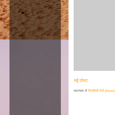
नई पोस्ट
सदस्यता लें
टिप्पणियाँ भेजें (Atom)
Responsive ad