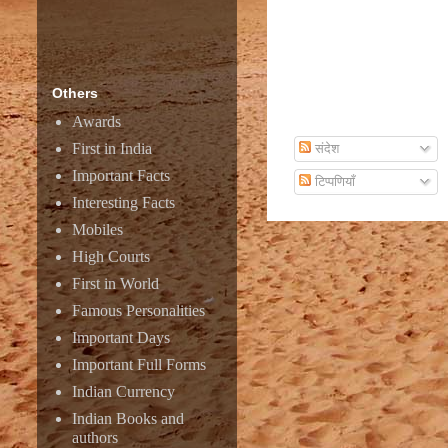
Others
Awards
Subscribe To Email
First in India
संदेश
Important Facts
टिप्पणियाँ
Interesting Facts
Mobiles
High Courts
First in World
Famous Personalities
Important Days
Important Full Forms
Indian Currency
Indian Books and
authors