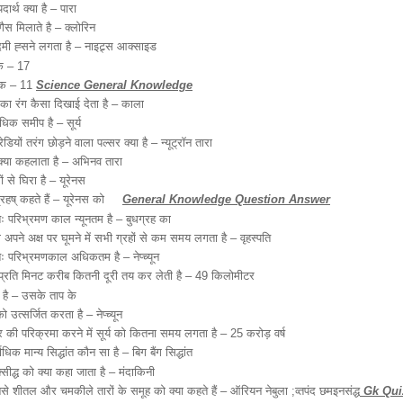
ार्थ क्या है – पारा
गैस मिलाते है – क्लोरिन
ी ह्सने लगता है – नाइट्र्स आक्साइड
ंक – 17
ांक – 11
Science General Knowledge
का रंग कैसा दिखाई देता है – काला
ाधिक समीप है – सूर्य
ेडियों तरंग छोड़ने वाला पल्सर क्या है – न्यूट्रॉन तारा
रा क्या कहलाता है – अभिनव तारा
ं से घिरा है – यूरेनस
ग्रहष् कहते हैं – यूरेनस को
General Knowledge Question Answer
तः परिभ्रमण काल न्यूनतम है – बुधग्रह का
पने अक्ष पर घूमने में सभी ग्रहों से कम समय लगता है – वृहस्पति
तः परिभ्रमणकाल अधिकतम है – नेप्च्यून
ई प्रति मिनट करीब कितनी दूरी तय कर लेती है – 49 किलोमीटर
 है – उसके ताप के
ो उत्सर्जित करता है – नेप्च्यून
र की परिक्रमा करने में सूर्य को कितना समय लगता है – 25 करोड़ वर्ष
वाधिक मान्य सिद्धांत कौन सा है – बिग बैंग सिद्धांत
्सीद्ध को क्या कहा जाता है – मंदाकिनी
से शीतल और चमकीले तारों के समूह को क्या कहते हैं – ऑरियन नेबुला ;व्तपंद छमइनसंद्ध
Gk Qui