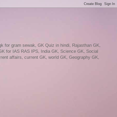
gk for gram sewak, GK Quiz in hindi, Rajasthan GK,
GK for IAS RAS IPS, India GK, Science GK, Social
ent affairs, current GK, world GK, Geography GK,