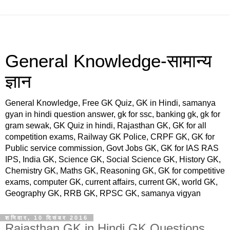
General Knowledge-सामान्य
ज्ञान
General Knowledge, Free GK Quiz, GK in Hindi, samanya
gyan in hindi question answer, gk for ssc, banking gk, gk for
gram sewak, GK Quiz in hindi, Rajasthan GK, GK for all
competition exams, Railway GK Police, CRPF GK, GK for
Public service commission, Govt Jobs GK, GK for IAS RAS
IPS, India GK, Science GK, Social Science GK, History GK,
Chemistry GK, Maths GK, Reasoning GK, GK for competitive
exams, computer GK, current affairs, current GK, world GK,
Geography GK, RRB GK, RPSC GK, samanya vigyan
शनिवार, 10 दिसंबर 2016
Rajasthan GK in Hindi,GK Questions