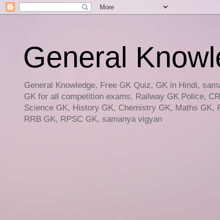
General Knowled
General Knowledge, Free GK Quiz, GK in Hindi, saman
GK for all competition exams, Railway GK Police, C
Science GK, History GK, Chemistry GK, Maths GK, R
RRB GK, RPSC GK, samanya vigyan