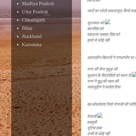
Madhya Pradesh
जाटों का प्लेटो(अफलातून) किसे कहा
Uttar Pradesh
Chhatisgarh
सूरजमल को
Bihar
बदनसिंह को
महाराजा जवाहर सिंह को
Jharkhand
इनमें से कोई नहीं
Karnataka
अलाउद्दीन खिलजी ने रणथम्भौर पर 
राणा की सेना सुदृढ़ थी
सुल्तान के विद्रोहियों को शरण दी
राणा ने युद्ध की पहल की
जलालुद्दीन ने आदेश दिया
वह लोकदेवता जिसे गोगाजी की भांति नांग
तेजाजी
हडबूजी
भूरिया बाबा
ठनमें से कोई नहीं