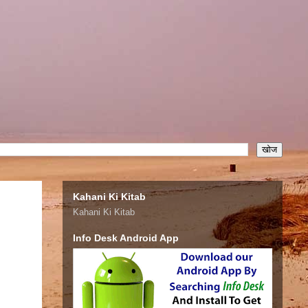
Kahani Ki Kitab
Kahani Ki Kitab
Info Desk Android App