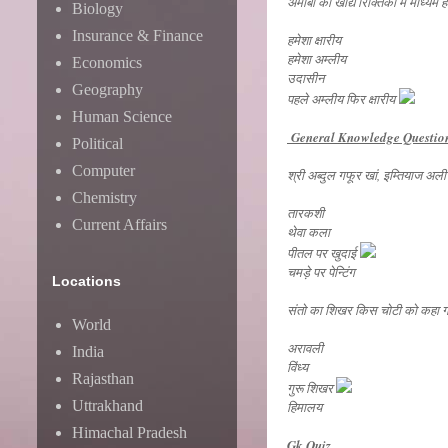
अमीबा की खाद्य रिक्तिका में माध्यम हो
Biology
Insurance & Finance
हमेशा क्षारीय
हमेशा अम्लीय
Economics
उदासीन
Geography
पहले अम्लीय फिर क्षारीय
Human Science
General Knowledge Questio
Political
Computer
श्री अब्दुल गफूर खां, इम्तियाज अली त
Chemistry
तारकशी
Current Affairs
थेवा कला
पीतल पर खुदाई
चमड़े पर पेन्टिंग
Locations
संतो का शिखर किस चोटी को कहा गय
World
अरावली
India
विंध्य
Rajasthan
गुरू शिखर
Uttrakhand
हिमालय
Himachal Pradesh
Gk Quiz