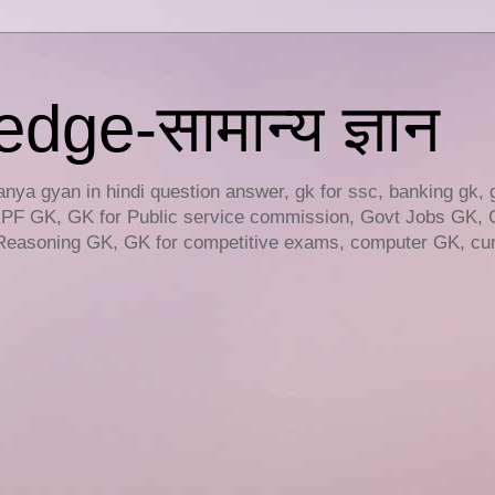
ge-सामान्य ज्ञान
ya gyan in hindi question answer, gk for ssc, banking gk, 
RPF GK, GK for Public service commission, Govt Jobs GK, 
easoning GK, GK for competitive exams, computer GK, curr