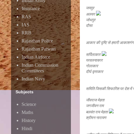
Indian Army
जयपुर
Insurance
अलवर
RAS
जोधपुर
IAS
दौसा
RRB
Rajasthan Police
आकार की दृष्टि से हमारी आकाशगंगा (
Rajasthan Patwari
सर्पिलाकार
Indian Airforce
परवलयाकार
Indian Commission
गोलाकार
Committees
दीर्घ वृत्ताकार
Indian Navy
समिति जिसकी सिफारिश पर देश में पं
Subjects
जीवराज मेहता
Science
जगजीवन राम
बलवंत राय मेहता
Maths
श्रीमन नारायण
History
Hindi