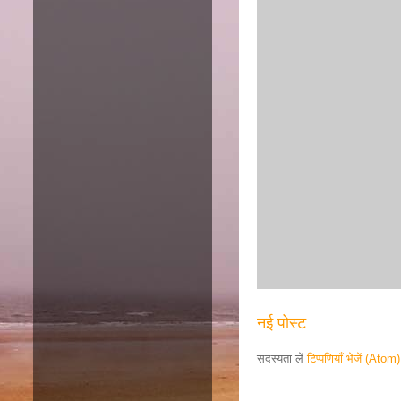
नई पोस्ट
सदस्यता लें
टिप्पणियाँ भेजें (Atom)
Responsive ad