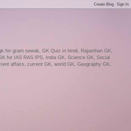
gk for gram sewak, GK Quiz in hindi, Rajasthan GK,
GK for IAS RAS IPS, India GK, Science GK, Social
ent affairs, current GK, world GK, Geography GK,