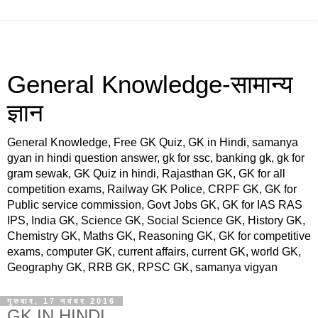
General Knowledge-सामान्य
ज्ञान
General Knowledge, Free GK Quiz, GK in Hindi, samanya
gyan in hindi question answer, gk for ssc, banking gk, gk for
gram sewak, GK Quiz in hindi, Rajasthan GK, GK for all
competition exams, Railway GK Police, CRPF GK, GK for
Public service commission, Govt Jobs GK, GK for IAS RAS
IPS, India GK, Science GK, Social Science GK, History GK,
Chemistry GK, Maths GK, Reasoning GK, GK for competitive
exams, computer GK, current affairs, current GK, world GK,
Geography GK, RRB GK, RPSC GK, samanya vigyan
गुरुवार, 17 नवंबर 2016
GK IN HINDI