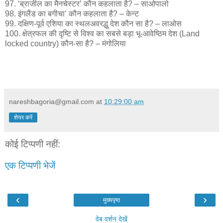
97. ‘ब्राजील का मैनचेस्टर’ कौन कहलाता है? – साओपालो
98. इंगलैंड का बगीचा’ कौन कहलाता है? – केन्ट
99. दक्षिण-पूर्व एशिया का स्थलअवरद्धु देश कौन सा है? – लाओस
100. क्षेत्रफल की दृष्टि से विश्व का सबसे बड़ा भू-आवेष्ठिम देश (Land
locked country) कौन-सा है? – मंगोलिया
nareshbagoria@gmail.com
at
10:29:00 am
शेयर करें
कोई टिप्पणी नहीं:
एक टिप्पणी भेजें
‹
›
मुख्यपृष्ठ
वेब वर्शन देखें