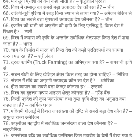
64. मानसूनी प्रदेश को क्या कहा जाता है? – वृद्धिशील प्रदेश
65. विश्व में तम्बाकू का सबसे बड़ा उत्पादक देश कौनसा है? – चीन
66. दक्षिणी-पूर्वी एशिया में रबड़ किस स्थान से लाया गया? – अमेजन बेसिन से
67. विश्व का सबसे बड़ा मूंगफली उत्पादक देश कौनसा है? – चीन
68. इजमिर की घाटी जो अफ्रीम की कृषि के लिए प्रसिद्ध है, किस देश में
स्थित है? – टर्की
69. विश्व में कपास की कृषि के अन्तर्गत सर्वाधिक क्षेत्रफल किस देश में पाया
जाता है? – भारत
70. चाय के निर्यात में भारत को किस देश की कड़ी प्रतिस्पर्धा का सामना
करना पड़ रहा है? – श्रीलंका
71. ट्रक फार्मिंग (Truck Farming) का अभिप्राय क्या है? – बागवानी कृषि
से
72. सघन खेती के लिए खेतिहर क्षेत्र किस तरह का होना चाहिए? – सिंचित
73. संसार में ताँबे का अग्रणी उत्पादक कौन सा देश है? – अमेरिका
74. हीरा व्यापार का सबसे बड़ा केन्द्र कौनसा है? – एण्टवर्प
75. विश्व का वृहत्तम मत्स्य आहरण क्षेत्र कौनसा है? – ग्रैंड बैंक
76. किसी प्रदेश की कुल जनसंख्या तथा कुल कृषि क्षेत्र का अनुपात क्या
कहलाता है? – कार्यिक घनत्व
77. पश्चिमी गोलार्द्ध में स्थित जनसंख्या की दृष्टि से सबसे बड़ा देश कौन है? –
संयुक्त राज्य अमेरिका
78. अफ्रीका महाद्वीप में सर्वाधिक जनसंख्या वाला देश कौनसा है? –
नाइजीरिया
79. जनसंख्या वृद्धि का सर्वाधिक प्रतिशत जिस महाद्वीप के देशों में देखा गया है,