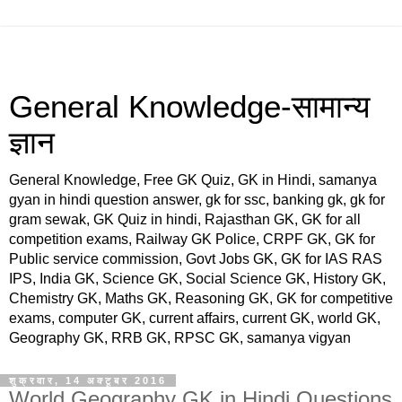
General Knowledge-सामान्य
ज्ञान
General Knowledge, Free GK Quiz, GK in Hindi, samanya
gyan in hindi question answer, gk for ssc, banking gk, gk for
gram sewak, GK Quiz in hindi, Rajasthan GK, GK for all
competition exams, Railway GK Police, CRPF GK, GK for
Public service commission, Govt Jobs GK, GK for IAS RAS
IPS, India GK, Science GK, Social Science GK, History GK,
Chemistry GK, Maths GK, Reasoning GK, GK for competitive
exams, computer GK, current affairs, current GK, world GK,
Geography GK, RRB GK, RPSC GK, samanya vigyan
शुक्रवार, 14 अक्टूबर 2016
World Geography GK in Hindi Questions