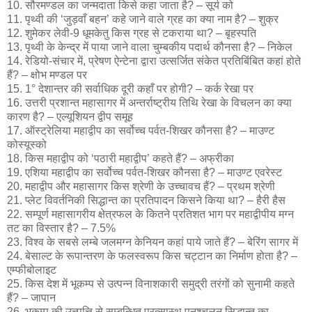
10. सौरमण्डल का जन्मदाता किसे कहा जाता है? – सूर्य को
11. पृथ्वी की ‘जुड़वाँ बहन’ कहे जाने वाले ग्रह का क्या नाम है? – शुक्र
12. शुमेकर लेवी-9 धूमकेतु किस ग्रह से टकराया था? – बृहस्पति
13. पृथ्वी के केन्द्र में पाया जाने वाला चुम्बकीय पदार्थ कौनसा है? – निकेल
14. रेडियो-संचार में, प्रेषण ऐन्टेना द्वारा उत्सर्जित संकेत प्रतिबिंबित कहां होते
हैं? – क्षोभ मण्डल पर
15. 1° देशान्तर की सर्वाधिक दूरी कहाँ पर होगी? – कर्क रेखा पर
16. उत्तरी प्रशान्त महासागर में अन्तर्राष्ट्रीय तिथि रेखा के विचलन का क्या
कारण है? – एल्यूशियन द्वीप समूह
17. ऑस्ट्रेलिया महाद्वीप का सर्वोच्च पर्वत-शिखर कौनसा है? – माउण्ट
कोस्यूस्को
18. किस महाद्वीप को ‘पठारी महाद्वीप’ कहते हैं? – अफ्रीका
19. एशिया महाद्वीप का सर्वोच्च पर्वत-शिखर कौनसा है? – माउण्ट एवरेस्ट
20. महाद्वीप और महासागर किस श्रेणी के उच्चावच हैं? – प्रथम श्रेणी
21. प्लेट विवर्तनिकी सिद्धान्त का प्रतिपादन किसने किया था? – हैरी हैस
22. सम्पूर्ण महासागरीय क्षेत्रफल के कितने प्रतिशत भाग पर महाद्वीपीय मग्न
तट का विस्तार है? – 7.5%
23. विश्व के सबसे लम्बे जलमग्न केनियन कहां पाये जाते हैं? – बेरिंग सागर में
24. बेसाल्ट के रूपान्तरण के फलस्वरूप किस चट्टान का निर्माण होता है? –
एम्फीबोलाइट
25. किस देश में भूकम्प से उत्पन्न विनाशकारी समुद्री तरंगों को सुनामी कहते
हैं? – जापान
26. भूकम्प की उत्त्पत्ति से सम्बन्धित प्रत्सास्थ पुनश्चलन सिद्धान्त का