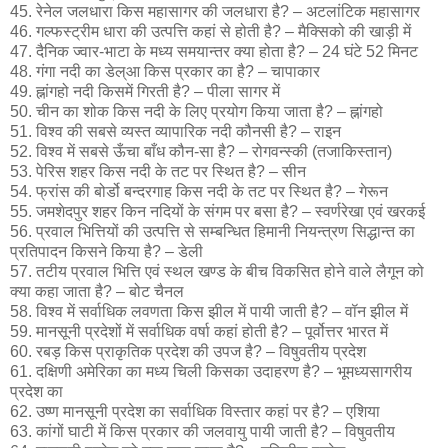
45. रेनेल जलधारा किस महासागर की जलधारा है? – अटलांटिक महासागर
46. गल्फस्ट्रीम धारा की उत्पत्ति कहां से होती है? – मैक्सिको की खाड़ी में
47. दैनिक ज्वार-भाटा के मध्य समयान्तर क्या होता है? – 24 घंटे 52 मिनट
48. गंगा नदी का डेल्आ किस प्रकार का है? – चापाकार
49. ह्नांगहो नदी किसमें गिरती है? – पीला सागर में
50. चीन का शोक किस नदी के लिए प्रयोग किया जाता है? – ह्नांगहो
51. विश्व की सबसे व्यस्त व्यापारिक नदी कौनसी है? – राइन
52. विश्व में सबसे ऊँचा बाँध कौन-सा है? – रोगवन्स्की (तजाकिस्तान)
53. पेरिस शहर किस नदी के तट पर स्थित है? – सीन
54. फ्रांस की बोर्डो बन्दरगाह किस नदी के तट पर स्थित है? – गेरून
55. जमशेदपुर शहर किन नदियों के संगम पर बसा है? – स्वर्णरेखा एवं खरकई
56. प्रवाल भित्तियों की उत्पत्ति से सम्बन्धित हिमानी नियन्त्रण सिद्धान्त का
प्रतिपादन किसने किया है? – डेली
57. तटीय प्रवाल भित्ति एवं स्थल खण्ड के बीच विकसित होने वाले लैगून को
क्या कहा जाता है? – बोट चैनल
58. विश्व में सर्वाधिक लवणता किस झील में पायी जाती है? – वॉन झील में
59. मानसूनी प्रदेशों में सर्वाधिक वर्षा कहां होती है? – पूर्वोत्तर भारत में
60. रबड़ किस प्राकृतिक प्रदेश की उपज है? – विषुवतीय प्रदेश
61. दक्षिणी अमेरिका का मध्य चिली किसका उदाहरण है? – भूमध्यसागरीय
प्रदेश का
62. उष्ण मानसूनी प्रदेश का सर्वाधिक विस्तार कहां पर है? – एशिया
63. कांगों घाटी में किस प्रकार की जलवायु पायी जाती है? – विषुवतीय