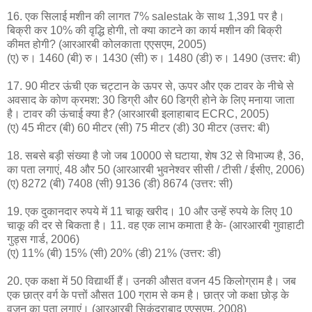
16. एक सिलाई मशीन की लागत 7% salestak के साथ 1,391 पर है।
बिक्री कर 10% की वृद्धि होगी, तो क्या काटने का कार्य मशीन की बिक्री
कीमत होगी? (आरआरबी कोलकाता एएसएम, 2005)
(ए) रु। 1460 (बी) रु। 1430 (सी) रु। 1480 (डी) रु। 1490 (उत्तर: बी)
17. 90 मीटर ऊंची एक चट्टान के ऊपर से, ऊपर और एक टावर के नीचे से
अवसाद के कोण क्रमश: 30 डिग्री और 60 डिग्री होने के लिए मनाया जाता
है। टावर की ऊंचाई क्या है? (आरआरबी इलाहाबाद ECRC, 2005)
(ए) 45 मीटर (बी) 60 मीटर (सी) 75 मीटर (डी) 30 मीटर (उत्तर: बी)
18. सबसे बड़ी संख्या है जो जब 10000 से घटाया, शेष 32 से विभाज्य है, 36,
का पता लगाएं, 48 और 50 (आरआरबी भुवनेश्वर सीसी / टीसी / ईसीए, 2006)
(ए) 8272 (बी) 7408 (सी) 9136 (डी) 8674 (उत्तर: सी)
19. एक दुकानदार रुपये में 11 चाकू खरीद। 10 और उन्हें रुपये के लिए 10
चाकू की दर से बिकता है। 11. वह एक लाभ कमाता है के- (आरआरबी गुवाहाटी
गुड्स गार्ड, 2006)
(ए) 11% (बी) 15% (सी) 20% (डी) 21% (उत्तर: डी)
20. एक कक्षा में 50 विद्यार्थी हैं। उनकी औसत वजन 45 किलोग्राम है। जब
एक छात्र वर्ग के पत्तों औसत 100 ग्राम से कम है। छात्र जो कक्षा छोड़ के
वजन का पता लगाएं। (आरआरबी सिकंदराबाद एएसएम, 2008)