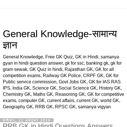
General Knowledge-सामान्य
ज्ञान
General Knowledge, Free GK Quiz, GK in Hindi, samanya
gyan in hindi question answer, gk for ssc, banking gk, gk for
gram sewak, GK Quiz in hindi, Rajasthan GK, GK for all
competition exams, Railway GK Police, CRPF GK, GK for
Public service commission, Govt Jobs GK, GK for IAS RAS
IPS, India GK, Science GK, Social Science GK, History GK,
Chemistry GK, Maths GK, Reasoning GK, GK for competitive
exams, computer GK, current affairs, current GK, world GK,
Geography GK, RRB GK, RPSC GK, samanya vigyan
शनिवार, 22 अक्टूबर 2016
RRB GK in Hindi Questions Answers