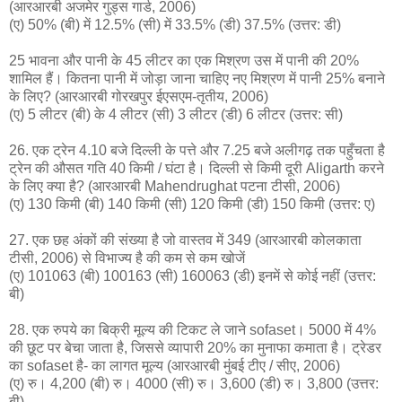
(आरआरबी अजमेर गुड्स गार्ड, 2006)
(ए) 50% (बी) में 12.5% ​​(सी) में 33.5% (डी) 37.5% (उत्तर: डी)
25 भावना और पानी के 45 लीटर का एक मिश्रण उस में पानी की 20%
शामिल हैं। कितना पानी में जोड़ा जाना चाहिए नए मिश्रण में पानी 25% बनाने
के लिए? (आरआरबी गोरखपुर ईएसएम-तृतीय, 2006)
(ए) 5 लीटर (बी) के 4 लीटर (सी) 3 लीटर (डी) 6 लीटर (उत्तर: सी)
26. एक ट्रेन 4.10 बजे दिल्ली के पत्ते और 7.25 बजे अलीगढ़ तक पहुँचता है
ट्रेन की औसत गति 40 किमी / घंटा है। दिल्ली से किमी दूरी Aligarth करने
के लिए क्या है? (आरआरबी Mahendrughat पटना टीसी, 2006)
(ए) 130 किमी (बी) 140 किमी (सी) 120 किमी (डी) 150 किमी (उत्तर: ए)
27. एक छह अंकों की संख्या है जो वास्तव में 349 (आरआरबी कोलकाता
टीसी, 2006) से विभाज्य है की कम से कम खोजें
(ए) 101063 (बी) 100163 (सी) 160063 (डी) इनमें से कोई नहीं (उत्तर:
बी)
28. एक रुपये का बिक्री मूल्य की टिकट ले जाने sofaset। 5000 में 4%
की छूट पर बेचा जाता है, जिससे व्यापारी 20% का मुनाफा कमाता है। ट्रेडर
का sofaset है- का लागत मूल्य (आरआरबी मुंबई टीए / सीए, 2006)
(ए) रु। 4,200 (बी) रु। 4000 (सी) रु। 3,600 (डी) रु। 3,800 (उत्तर:
बी)