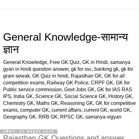
General Knowledge-सामान्य
ज्ञान
General Knowledge, Free GK Quiz, GK in Hindi, samanya
gyan in hindi question answer, gk for ssc, banking gk, gk for
gram sewak, GK Quiz in hindi, Rajasthan GK, GK for all
competition exams, Railway GK Police, CRPF GK, GK for
Public service commission, Govt Jobs GK, GK for IAS RAS
IPS, India GK, Science GK, Social Science GK, History GK,
Chemistry GK, Maths GK, Reasoning GK, GK for competitive
exams, computer GK, current affairs, current GK, world GK,
Geography GK, RRB GK, RPSC GK, samanya vigyan
रविवार, 23 अक्टूबर 2016
Rajasthan GK Questions and answer