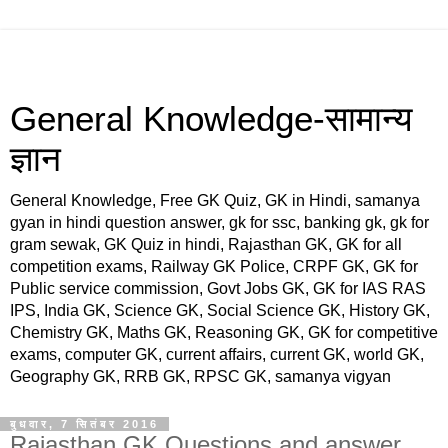
General Knowledge-सामान्य
ज्ञान
General Knowledge, Free GK Quiz, GK in Hindi, samanya
gyan in hindi question answer, gk for ssc, banking gk, gk for
gram sewak, GK Quiz in hindi, Rajasthan GK, GK for all
competition exams, Railway GK Police, CRPF GK, GK for
Public service commission, Govt Jobs GK, GK for IAS RAS
IPS, India GK, Science GK, Social Science GK, History GK,
Chemistry GK, Maths GK, Reasoning GK, GK for competitive
exams, computer GK, current affairs, current GK, world GK,
Geography GK, RRB GK, RPSC GK, samanya vigyan
बुधवार, 7 सितंबर 2016
Rajasthan GK Questions and answer,