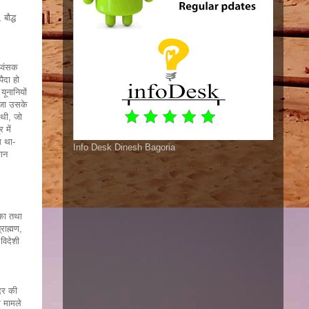
बौद्ध
ध्वंसक
ैदा हो
ूनानियों
्रजा उसके
 थी, जो
 में
म था-
Info Desk Dinesh Bagoria
चान
टीका तथा
्राह्मण,
विदेशी
्दर की
े मामले