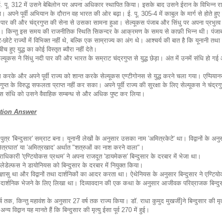
बना। ई. पू. 312 में उसने बेबिलोन पर अपना अधिकार स्थापित किया। इसके बाद उसने ईरान के विभिन्न राज
अपने पूर्वी अभियान के दौरान वह भारत की ओर बढ़ा। ई. पू. 305-4 में काबुल के मार्ग से होते हुए 
पार की और चंद्रगुप्त की सेना से उसका सामना हुआ। सेल्यूकस पंजाब और सिंधु पर अपना प्रभुत्व 
ा था। किन्तु इस समय की राजनीतिक स्थिति सिकन्दर के आक्रमण के समय से काफ़ी भिन्न थी। पंज
े-छोटे राज्यों में विभिक्त नहीं थे, बल्कि एक साम्राज्य का अंग थे। आश्चर्य की बात है कि यूनानी तथा
 हुए युद्ध का कोई विस्तृत ब्यौरा नहीं देते।
्यूकस ने सिंधु नदी पार की और भारत के सम्राट चंद्रगुप्त से युद्ध छेड़ा। अंत में उनमें संधि हो ग
धि करके और अपने पूर्वी राज्य को शान्त करके सेल्यूकस एण्टीगोनस से युद्ध करने चला गया। एप्पिया
ुप्त के विरुद्ध सफलता प्राप्त नहीं कर सका। अपने पूर्वी राज्य की सुरक्षा के लिए सेल्यूकस ने चंद्रगुप
संधि को उसने वैवाहिक सम्बन्ध से और अधिक पुष्ट कर लिया।
tion Answer
ा पुत्र 'बिन्दुसार' सम्राट बना। यूनानी लेखों के अनुसार उसका नाम 'अमित्रकेटे' था। विद्वानों के अनु
अमित्रघात' या 'अमित्रखाद' अर्थात "शत्रुओं का नाश करने वाला"।
्तराधिकारी 'एण्टियोकस प्रथम' ने अपना राजदूत 'डायमेकस' बिन्दुसार के दरबार में भेजा था।
फिलेडेल्फस ने डायोनियस को बिन्दुसार के दरबार में नियुक्त किया।
िज्ञासु था और विद्वानों तथा दार्शनिकों का आदर करता था। ऐथेनियस के अनुसार बिन्दुसार ने एण्टि
दार्शनिक भेजने के लिए लिखा था। दिव्यावदान की एक कथा के अनुसार आजीवक परिव्राजक बिन्दु
र्ष तक, किन्तु महावंश के अनुसार 27 वर्ष तक राज्य किया। डॉ. राधा कुमुद मुखर्जी]ने बिन्दुसार की मृत
न्य विद्वान यह मानते हैं कि बिन्दुसार की मृत्यु ईसा पूर्व 270 में हुई।