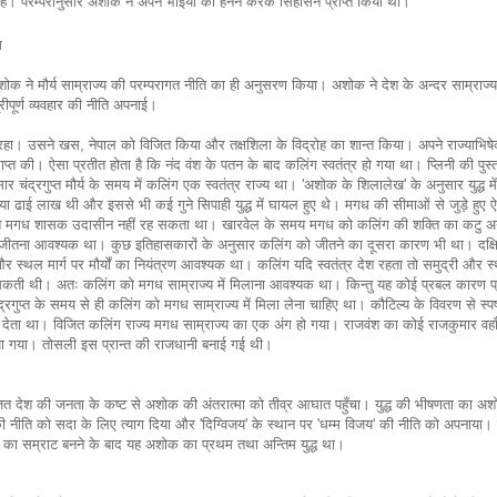
ड़ता है। परम्परानुसार अशोक ने अपने भाइयों का हनन करके सिंहासन प्राप्त किया था।
ग
अशोक ने मौर्य साम्राज्य की परम्परागत नीति का ही अनुसरण किया। अशोक ने देश के अन्दर साम्राज्य
्रीपूर्ण व्यवहार की नीति अपनाई।
ा। उसने खस, नेपाल को विजित किया और तक्षशिला के विद्रोह का शान्त किया। अपने राज्याभिषेक
राप्त की। ऐसा प्रतीत होता है कि नंद वंश के पतन के बाद कलिंग स्वतंत्र हो गया था। प्लिनी की पुस्त
र चंद्रगुप्त मौर्य के समय में कलिंग एक स्वतंत्र राज्य था। 'अशोक के शिलालेख' के अनुसार युद्ध में
्या ढाई लाख थी और इससे भी कई गुने सिपाही युद्ध में घायल हुए थे। मगध की सीमाओं से जुड़े हुए ऐ
प्रति मगध शासक उदासीन नहीं रह सकता था। खारवेल के समय मगध को कलिंग की शक्ति का कटु अ
का जीतना आवश्यक था। कुछ इतिहासकारों के अनुसार कलिंग को जीतने का दूसरा कारण भी था। दक्ष
और स्थल मार्ग पर मौर्यों का नियंत्रण आवश्यक था। कलिंग यदि स्वतंत्र देश रहता तो समुद्री और स्
 पड़ सकती थी। अतः कलिंग को मगध साम्राज्य में मिलाना आवश्यक था। किन्तु यह कोई प्रबल कारण प
 चंद्रगुप्त के समय से ही कलिंग को मगध साम्राज्य में मिला लेना चाहिए था। कौटिल्य के विवरण से स्पष
त्व देता था। विजित कलिंग राज्य मगध साम्राज्य का एक अंग हो गया। राजवंश का कोई राजकुमार वहा
या गया। तोसली इस प्रान्त की राजधानी बनाई गई थी।
विजित देश की जनता के कष्ट से अशोक की अंतरात्मा को तीव्र आघात पहुँचा। युद्ध की भीषणता का अ
की नीति को सदा के लिए त्याग दिया और 'दिग्विजय' के स्थान पर 'धम्म विजय' की नीति को अपनाया।
 का सम्राट बनने के बाद यह अशोक का प्रथम तथा अन्तिम युद्ध था।