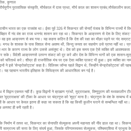
 अशोक, कुणाल
ययुगीन पुरातात्विक संस्कृति, मौर्यकाल में दास प्रथा, मौर्य काल का शासन प्रबंध,मौर्यकालीन कला, 
्राचीन भारत का एक राजवंश था। ईसा पूर्व 326 में सिकन्दर की सेनाएँ पंजाब के विभिन्न राज्यों में वि
ेश और बिहार में नंद वंश का राजा धननंद शासन कर रहा था। सिकन्दर के आक्रमण से देश के लिए संकट प
वह इस आक्रमण से बच गया। यह कहना कठिन है कि देश की रक्षा का मौक़ा पड़ने पर नंद सम्राट य
नहीं। मगध के शासक के पास विशाल सेना अवश्य थी, किन्तु जनता का सहयोग उसे प्राप्त नहीं था। प
कर-भार के कारण राज्य के लोग उससे असंतुष्ट थे। देश को इस समय एक ऐसे व्यक्ति की आवश्यकता
ि कर सके। विदेशी आक्रमणसे उत्पन्न संकट को दूर करे और देश के विभिन्न भागों को एक शासन-सूत्र
श को चरितार्थ करे। शीघ्र ही राजनीतिक मंच पर एक ऐसा व्यक्ति प्रकट भी हुआ। इस व्यक्ति का ना
्वानों ने इसे 'सेन्ड्रोकोट्टस' कहा है। विलियम जॉन्स पहले विद्वान थे, जिन्होंने सेन्ड्रोकोट्टस' की पह
े की है। यह पहचान भारतीय इतिहास के तिथिक्रम की आधारशिला बन गई है।
 में विद्वान एकमत नहीं हैं। कुछ विद्वानों ने ब्राह्मण ग्रंथों, मुद्राराक्षस, विष्णुपुराण की मध्यकालीन 
ित 'मुद्राराक्षस' की टीका के आधार पर चंद्रगुप्त को 'शूद्र' माना है। चंद्रगुप्त के वंश के सम्बन्ध में ब
ुतियों के आधार पर केवल इतना ही कहा जा सकता है कि वह किसी कुलीन घराने से सम्बन्धित नहीं था। 
कुछ अस्पष्ट ही बनी रहती है।
य के निर्माण में तत्पर था, सिकन्दर का सेनापति सेल्यूकस अपनी महानता की नींव डाल रहा था। सिकन
नानी साम्राज्य की सत्ता के लिए संघर्ष हुआ, जिसके परिणामस्वरूप सेल्यूकस, पश्चिमएशिया में प्रभुत्व क