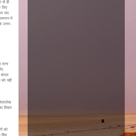
ण से ही
के लिए
 पर पाए
लमगान में
ि उत्तर-
ा माना
ति,
 बंगाल
 को नहीं
 शिलालेख
का विचार
णों को
न शिव