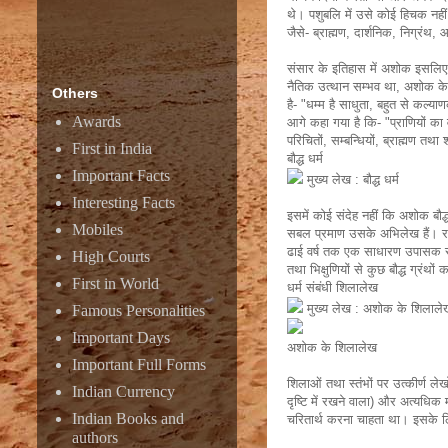
थे। पशुबलि में उसे कोई हिचक नहीं थी
जैसे- ब्राह्मण, दार्शनिक, निग्रंथ
संसार के इतिहास में अशोक इसलिए व
नैतिक उत्थान सम्भव था, अशोक के लेख
Others
है- "धम्म है साधुता, बहुत से कल्या
Awards
आगे कहा गया है कि- "प्राणियों का
परिचितों, सम्बन्धियों, ब्राह्मण त
First in India
बौद्ध धर्म
Important Facts
मुख्य लेख : बौद्ध धर्म
Interesting Facts
इसमें कोई संदेह नहीं कि अशोक बौद्
Mobiles
सबल प्रमाण उसके अभिलेख हैं। राज्
ढाई वर्ष तक एक साधारण उपासक रहा।
High Courts
तथा भिक्षुणियों से कुछ बौद्ध ग्रं
First in World
धर्म संबंधी शिलालेख
मुख्य लेख : अशोक के शिलाले
Famous Personalities
Important Days
अशोक के शिलालेख
Important Full Forms
शिलाओं तथा स्तंभों पर उत्कीर्ण ल
Indian Currency
दृष्टि में रखने वाला) और अत्यधिक
Indian Books and
चरितार्थ करना चाहता था। इसके लिए 
authors