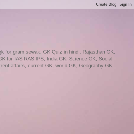
gk for gram sewak, GK Quiz in hindi, Rajasthan GK,
GK for IAS RAS IPS, India GK, Science GK, Social
ent affairs, current GK, world GK, Geography GK,