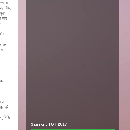
्यों को
वह सिंधु
पुनः
ाब और
 रोमी
ई और
नस के
्त से
सार
योकस
सार की
्यु तिथि
Sanskrit TGT 2017