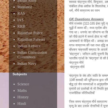
Indian Army
शासक चंद्रगुप्त मौर्य, बिन्दुसार,
संबंधित लेख अशोक के शिलालेख, मौर्
Insurance
धर्म, मौर्य साम्राज्य का पतन
RAS
GK Questions Answers
IAS
मौर्य राजवंश (322-185 ईसा पूर्व) प
RRB
युद्धों में व्यस्त थीं। मध्य प्रद
गया था। धननंद का सौभाग्य था कि 
Rajasthan Police
को पीछे हटाने में समर्थ होता या 
Rajasthan Patwari
अत्याचारों से पीड़ित थी। असह्य 
मगध साम्राज्य की रक्षा तथा वृद्ध
Indian Airforce
बाँधकर चक्रवर्ती सम्राट के आदर्
Indian Commission
'चंद्रगुप्त'। जस्टिन आदि यूनानी विद
Committees
भारतीय ग्रंथों के 'चंद्रगुप्त' स
चंद्रगुप्त मौर्य
Indian Navy
चंद्रगुप्त मौर्य
Subjects
चंद्रगुप्त के वंश और जाति के सम्बन्ध
10वीं शताब्दी की धुण्डिराज द्वारा रच
Science
बौद्ध एवं जैन परम्पराओं व अनुश्र
वृत्तांतों एवं उल्लेखों से भी स्थिति 
Maths
राजनीतिक परिस्थितियाँ
History
जिस समय चंद्रगुप्त मौर्य साम्राज्
Hindi
मृत्यु के बाद उसके सेनानियों में यू