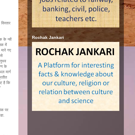
 विस्तार
Rochak Jankari
 के नवें
क में
 मारे गए
से
नुभव
िण के
थल मार्ग
्रतीत
्ट है कि
ँ
शोक पर
 डा.