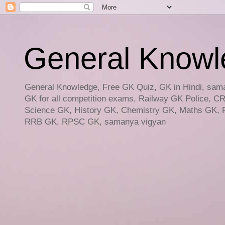
General Knowled
General Knowledge, Free GK Quiz, GK in Hindi, saman
GK for all competition exams, Railway GK Police, C
Science GK, History GK, Chemistry GK, Maths GK, R
RRB GK, RPSC GK, samanya vigyan