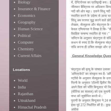
Biology
में, ऐन्टिगोनस का प्रतिद्वन्द्वी 
जीतकर बैक्ट्रिया पर अधिकार किया। 
Insurance & Finance
नदी की ओर बढ़ा। उसने सिंधु नदी 
Economics
स्थापित करने के उद्देश्य से आय
सिंधु अब परस्पर युद्ध करने वाले छोट
Geography
लेखक, सेल्यूकस और चंद्रगुप्त के बीच
Human Science
केवल एप्पियानस ने लिखा है कि- "सेल
वैवाहिक सम्बन्ध स्थापित हो गया।"
Political
जस्टिन के अनुसार चंद्रगुप्त से सं
Computer
कथन से स्पष्ट है कि सेल्यूकस चंद्रग
संधि करना ही उचित समझा और उस 
Chemistry
Current Affairs
General Knowledge Ques
चंद्रगुप्त की मृत्यु के पश्चात उसक
Locations
'अमित्रकेटे' का संस्कृत रूप है- '
स्ट्रैवो के अनुसार सेल्यूकस के उत
World
प्लिनी के अनुसार 'टॉलमी द्वितीय' 
India
अपने पिता की भाँति बिन्दुसार भी ज
(सीरिया का शासक) को एक यूनानी 
Rajasthan
सभा को सुशोभित करते थे।
Uttrakhand
पुराणों के अनुसार बिन्दुसार ने 24 व
ईसा पूर्व 272 निर्धारित की है। कुछ अ
Himachal Pradesh
अशोक