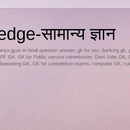
ge-सामान्य ज्ञान
ya gyan in hindi question answer, gk for ssc, banking gk, 
RPF GK, GK for Public service commission, Govt Jobs GK, 
easoning GK, GK for competitive exams, computer GK, curr