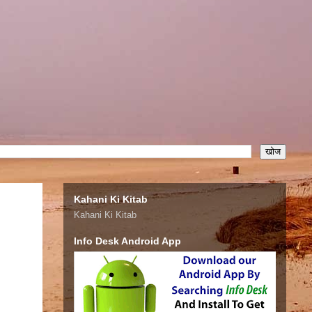
Kahani Ki Kitab
Kahani Ki Kitab
Info Desk Android App