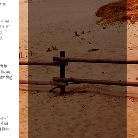
े थे,
 से यह
रकार की
िता।"
्र,
ने के
ै कि वह
र भिक्षु
 फल को
र्श को
हीं किया।