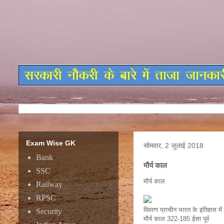
Exam Wise GK
सोमवार, 2 जुलाई 2018
Bank
मौर्य काल
SSC
मौर्य काल
Railway
RPSC
विवरण प्राचीन भारत के इतिहास में
Security
मौर्य काल 322-185 ईसा पूर्व