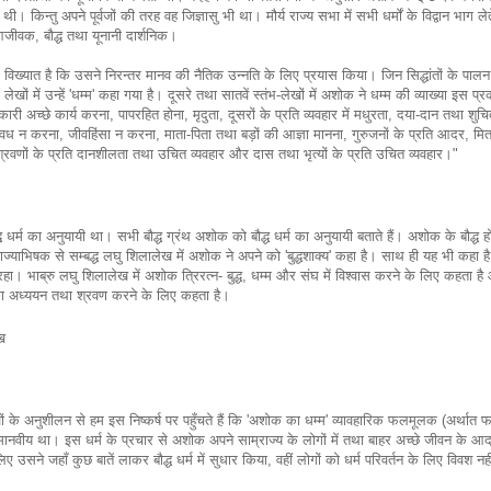
। किन्तु अपने पूर्वजों की तरह वह जिज्ञासु भी था। मौर्य राज्य सभा में सभी धर्मों के विद्वान भाग लेत
, आजीवक, बौद्ध तथा यूनानी दार्शनिक।
िख्यात है कि उसने निरन्तर मानव की नैतिक उन्नति के लिए प्रयास किया। जिन सिद्धांतों के पालन
ों में उन्हें 'धम्म' कहा गया है। दूसरे तथा सातवें स्तंभ-लेखों में अशोक ने धम्म की व्याख्या इस प्
णकारी अच्छे कार्य करना, पापरहित होना, मृदुता, दूसरों के प्रति व्यवहार में मधुरता, दया-दान तथा शुच
 वध न करना, जीवहिंसा न करना, माता-पिता तथा बड़ों की आज्ञा मानना, गुरुजनों के प्रति आदर, मित
था श्रवणों के प्रति दानशीलता तथा उचित व्यवहार और दास तथा भृत्यों के प्रति उचित व्यवहार।"
ध धर्म का अनुयायी था। सभी बौद्ध ग्रंथ अशोक को बौद्ध धर्म का अनुयायी बताते हैं। अशोक के बौद्ध हो
याभिषक से सम्बद्ध लघु शिलालेख में अशोक ने अपने को 'बुद्धशाक्य' कहा है। साथ ही यह भी कहा ह
 भाब्रु लघु शिलालेख में अशोक त्रिरत्न- बुद्ध, धम्म और संघ में विश्वास करने के लिए कहता है औ
थों का अध्ययन तथा श्रवण करने के लिए कहता है।
ख
ेखों के अनुशीलन से हम इस निष्कर्ष पर पहुँचते हैं कि 'अशोक का धम्म' व्यावहारिक फलमूलक (अर्थात
 मानवीय था। इस धर्म के प्रचार से अशोक अपने साम्राज्य के लोगों में तथा बाहर अच्छे जीवन के आद
उसने जहाँ कुछ बातें लाकर बौद्ध धर्म में सुधार किया, वहीं लोगों को धर्म परिवर्तन के लिए विवश न