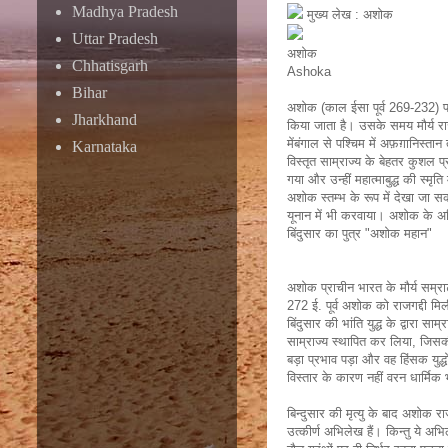
Madhya Pradesh
मुख्य लेख : अशोक
Uttar Pradesh
अशोक
Chhatisgarh
Ashoka
Bihar
अशोक (काल ईसा पूर्व 269-232) प्रा
Jharkhand
किया जाता है। उसके समय मौर्य राज्य
मेंबंगाल से पश्चिम में अफ़ग़ानि
Karnataka
विस्तृत साम्राज्य के बेहतर कुशल प्
गया और उन्हीं महात्माबुद्ध की स्मृत
अशोक स्‍तम्‍भ के रूप में देखा जा 
यूनान में भी करवाया। अशोक के अभिल
बिंदुसार का पुत्र "अशोक महान"
अशोक प्राचीन भारत के मौर्य सम्राट
272 ई. पूर्व अशोक को राजगद्दी म
बिंदुसार की भांति युद्ध के द्वारा 
साम्राज्य स्थापित कर लिया, जिसकी
बड़ा प्रभाव पड़ा और वह हिंसक युद
विस्तार के कारण नहीं वरन धार्मि
बिन्दुसार की मृत्यु के बाद अशोक 
उत्कीर्ण अभिलेख हैं। किन्तु ये अ