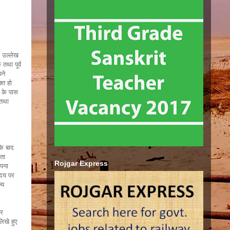
ी उल्लेख
तथा पूर्व
ने
्त हो
र के पास
 तथा
के बाद
ता
Rojgar Express
अपना
ृदय पर
्य
पर
िखे हुए