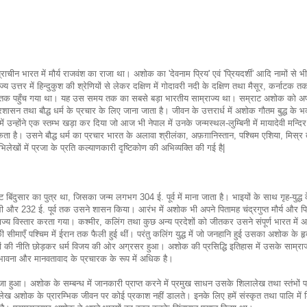
चीन भारत में मौर्य राजवंश का राजा था। अशोक का 'देवनाम प्रिय' एवं 'प्रियदर्शी' आदि नामों से भ
 उत्तर में हिन्दुकुश की श्रेणियों से लेकर दक्षिण में गोदावरी नदी के दक्षिण तथा मैसूर, कर्नाटक तक 
स्तान तक पहुँच गया था। यह उस समय तक का सबसे बड़ा भारतीय साम्राज्य था। सम्राट अशोक को अप
रशासन तथा बौद्ध धर्म के प्रचार के लिए जाना जाता है। जीवन के उत्तरार्ध में अशोक गौतम बुद्ध के भक
ि में उन्होंने एक स्तम्भ खड़ा कर दिया जो आज भी नेपाल में उनके जन्मस्थल-लुम्बिनी में मायादेवी मन्दि
सकता है। उसने बौद्ध धर्म का प्रचार भारत के अलावा श्रीलंका, अफ़ग़ानिस्तान, पश्चिम एशिया, मिस्र
ेखों में प्रजा के प्रति कल्याणकारी दृष्टिकोण की अभिव्यक्ति की गई है|
 बिंदुसार का पुत्र था, जिसका जन्म लगभग 304 ई. पूर्व में माना जाता है। भाइयों के साथ गृह-युद्ध 
िली और 232 ई. पूर्व तक उसने शासन किया। आरंभ में अशोक भी अपने पितामह चंद्रगुप्त मौर्य और पि
साम्राज्य विस्तार करता गया। कश्मीर, कलिंग तथा कुछ अन्य प्रदेशों को जीतकर उसने संपूर्ण भारत में 
 सीमाएँ पश्चिम में ईरान तक फैली हुई थीं। परंतु कलिंग युद्ध में जो जनहानि हुई उसका अशोक के ह
्धों की नीति छोड़कर धर्म विजय की ओर अग्रसर हुआ। अशोक की प्रसिद्धि इतिहास में उसके साम्राज
क भावना और मानवतावाद के प्रचारक के रूप में अधिक है।
राजा हुआ। अशोक के सम्बन्ध में जानकारी प्राप्त करने में प्रमुख साधन उसके शिलालेख तथा स्तंभों 
भिलेख अशोक के प्रारम्भिक जीवन पर कोई प्रकाश नहीं डालते। इनके लिए हमें संस्कृत तथा पालि में ल