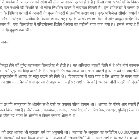
 से अशोक के साम्राज्य की सीमा की ठीक जानकारी प्राप्त होती है। शिला तथा स्तंभलेखों के विवर
हैं, उन स्थानों की स्थिति से भी सीमा निर्धारण करने में सहायता मिलती है। इन अभिलेखों में जनता 
े विभिन्न प्रान्तों में आबादी के मुख्य केन्द्रों में उत्कीर्ण कराए गए। कुछ अभिलेख सीमांत स्थानों
गढ़ी और मानसेहरा में अशोक के शिलालेख पाए गए। इसके अतिरिक्त तक्षशिला में और क़ाबुल प्रदेश में 
ते हैं। एक शिलालेख में एण्टियोकस द्वितीय थियोस को पड़ोसी राजा कहा गया है। इससे स्पष्ट है क
सीमा हिन्दुकुश तक थी।
ोक-काल
के विस्तृत होने की पुष्टि महास्थान शिलालेख से होती है। यह अभिलेख ब्राह्मी लिपि में है और मौर्य कालक
 अपने पुत्र को विदा करने के लिए ताम्रलिप्ति तक आया था। चीनी यात्री ह्वेनसांग को भी ताम्रलिप्
 पुण्ड्रवर्धन में अशोक के स्तूप देखने को मिले थे। 'दिव्यावदान' में कहा गया है कि अशोक के समय तक
आसाम कदाचित् मौर्य साम्राज्य से बाहर था। वहाँ पर अशोक के कोई स्मारक चीनी यात्री को देखने
त था तथापि साम्राज्य के अंतर्गत सभी देशों पर उसका सीधा शासन था। अशोक के पाँचवे और तेरहवें
्लेख किया गया है। जैसे- यवन, काम्बोज, नाभक, नाभापंक्ति, भोज, पितनिक, आन्ध्र, पुलिंद।रेप्सन 
ा जीते गए राज्य के अंतर्गत न होकर प्रभाव क्षेत्र में थे।
वजों की तरह अशोक भी ब्राह्मण धर्म का अनुयायी था। 'महावंश' के अनुसार वह प्रतिदिन 60,000ब्राह्म
-देवताओं की पूजा किया करता था। कल्हण की 'राजतरंगिणी' के अनुसार अशोक के इष्ट देव भगवा