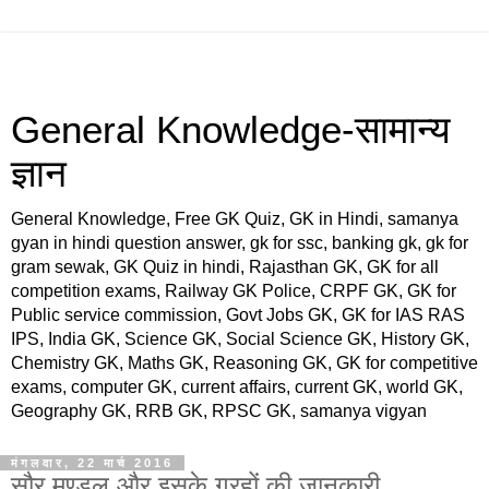
General Knowledge-सामान्य
ज्ञान
General Knowledge, Free GK Quiz, GK in Hindi, samanya
gyan in hindi question answer, gk for ssc, banking gk, gk for
gram sewak, GK Quiz in hindi, Rajasthan GK, GK for all
competition exams, Railway GK Police, CRPF GK, GK for
Public service commission, Govt Jobs GK, GK for IAS RAS
IPS, India GK, Science GK, Social Science GK, History GK,
Chemistry GK, Maths GK, Reasoning GK, GK for competitive
exams, computer GK, current affairs, current GK, world GK,
Geography GK, RRB GK, RPSC GK, samanya vigyan
मंगलवार, 22 मार्च 2016
सौर मण्डल और इसके ग्रहों की जानकारी