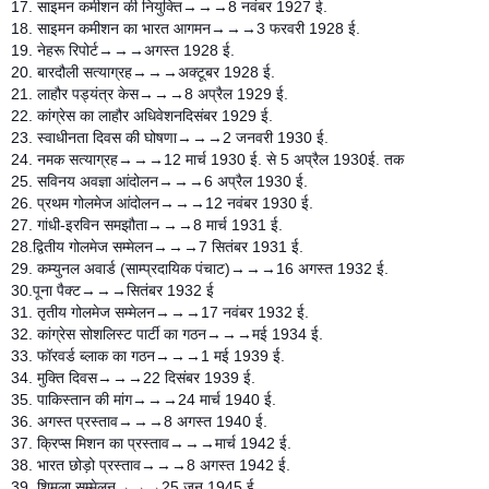
17. साइमन कमीशन की नियुक्ति→→→8 नवंबर 1927 ई.
18. साइमन कमीशन का भारत आगमन→→→3 फरवरी 1928 ई.
19. नेहरू रिपोर्ट→→→अगस्त 1928 ई.
20. बारदौली सत्याग्रह→→→अक्टूबर 1928 ई.
21. लाहौर पड्यंत्र केस→→→8 अप्रैल 1929 ई.
22. कांग्रेस का लाहौर अधिवेशनदिसंबर 1929 ई.
23. स्वाधीनता दिवस की घोषणा→→→2 जनवरी 1930 ई.
24. नमक सत्याग्रह→→→12 मार्च 1930 ई. से 5 अप्रैल 1930ई. तक
25. सविनय अवज्ञा आंदोलन→→→6 अप्रैल 1930 ई.
26. प्रथम गोलमेज आंदोलन→→→12 नवंबर 1930 ई.
27. गांधी-इरविन समझौता→→→8 मार्च 1931 ई.
28.द्वितीय गोलमेज सम्मेलन→→→7 सितंबर 1931 ई.
29. कम्युनल अवार्ड (साम्प्रदायिक पंचाट)→→→16 अगस्त 1932 ई.
30.पूना पैक्ट→→→सितंबर 1932 ई
31. तृतीय गोलमेज सम्मेलन→→→17 नवंबर 1932 ई.
32. कांग्रेस सोशलिस्ट पार्टी का गठन→→→मई 1934 ई.
33. फॉरवर्ड ब्लाक का गठन→→→1 मई 1939 ई.
34. मुक्ति दिवस→→→22 दिसंबर 1939 ई.
35. पाकिस्तान की मांग→→→24 मार्च 1940 ई.
36. अगस्त प्रस्ताव→→→8 अगस्त 1940 ई.
37. क्रिप्स मिशन का प्रस्ताव→→→मार्च 1942 ई.
38. भारत छोड़ो प्रस्ताव→→→8 अगस्त 1942 ई.
39. शिमला सम्मेलन→→→25 जून 1945 ई.