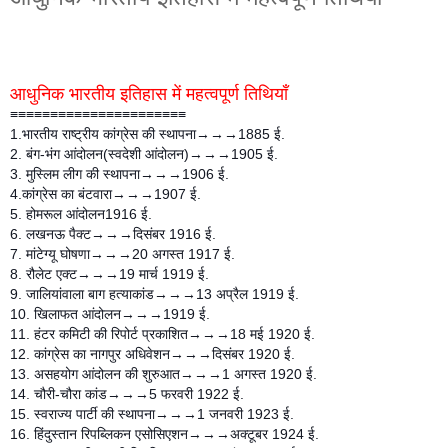
आधुनिक भारतीय इतिहास में महत्वपूर्ण तिथियाँ
≡≡≡≡≡≡≡≡≡≡≡≡≡≡≡≡≡≡≡≡≡≡
1.भारतीय राष्ट्रीय कांग्रेस की स्थापना→→→1885 ई.
2. बंग-भंग आंदोलन(स्वदेशी आंदोलन)→→→1905 ई.
3. मुस्लिम लीग की स्थापना→→→1906 ई.
4.कांग्रेस का बंटवारा→→→1907 ई.
5. होमरूल आंदोलन1916 ई.
6. लखनऊ पैक्ट→→→दिसंबर 1916 ई.
7. मांटेग्यू घोषणा→→→20 अगस्त 1917 ई.
8. रौलेट एक्ट→→→19 मार्च 1919 ई.
9. जालियांवाला बाग हत्याकांड→→→13 अप्रैल 1919 ई.
10. खिलाफत आंदोलन→→→1919 ई.
11. हंटर कमिटी की रिपोर्ट प्रकाशित→→→18 मई 1920 ई.
12. कांग्रेस का नागपुर अधिवेशन→→→दिसंबर 1920 ई.
13. असहयोग आंदोलन की शुरुआत→→→1 अगस्त 1920 ई.
14. चौरी-चौरा कांड→→→5 फरवरी 1922 ई.
15. स्वराज्य पार्टी की स्थापना→→→1 जनवरी 1923 ई.
16. हिंदुस्तान रिपब्लिकन एसोसिएशन→→→अक्टूबर 1924 ई.