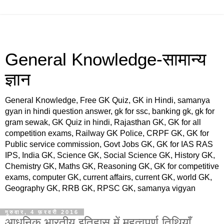
General Knowledge-सामान्य
ज्ञान
General Knowledge, Free GK Quiz, GK in Hindi, samanya
gyan in hindi question answer, gk for ssc, banking gk, gk for
gram sewak, GK Quiz in hindi, Rajasthan GK, GK for all
competition exams, Railway GK Police, CRPF GK, GK for
Public service commission, Govt Jobs GK, GK for IAS RAS
IPS, India GK, Science GK, Social Science GK, History GK,
Chemistry GK, Maths GK, Reasoning GK, GK for competitive
exams, computer GK, current affairs, current GK, world GK,
Geography GK, RRB GK, RPSC GK, samanya vigyan
गुरुवार, 4 फ़रवरी 2016
आधुनिक भारतीय इतिहास में महत्वपूर्ण तिथियाँ