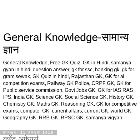
General Knowledge-सामान्य
ज्ञान
General Knowledge, Free GK Quiz, GK in Hindi, samanya
gyan in hindi question answer, gk for ssc, banking gk, gk for
gram sewak, GK Quiz in hindi, Rajasthan GK, GK for all
competition exams, Railway GK Police, CRPF GK, GK for
Public service commission, Govt Jobs GK, GK for IAS RAS
IPS, India GK, Science GK, Social Science GK, History GK,
Chemistry GK, Maths GK, Reasoning GK, GK for competitive
exams, computer GK, current affairs, current GK, world GK,
Geography GK, RRB GK, RPSC GK, samanya vigyan
सोमवार, 11 जनवरी 2016
करेंट अफेयर्स