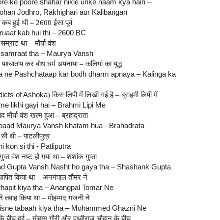
oore ke poore shahar nikle unke naam kya hain –
han Jodhro, Rakhighari aur Kalibangan
 कब हुई थी – 2600 ईसा पूर्व
ruaat kab hui thi – 2600 BC
म्राट था – मौर्या वंश
 samraat tha – Maurya Vansh
 पश्चाताप कर बोध धर्म अपनाया – कलिगां का युद्ध
a ne Pashchataap kar bodh dharm apnaya – Kalinga ka
dicts of Ashoka
) किस लिपी में लिखी गई है – ब्राहमी लिपी में
 me likhi gayi hai – Brahmi Lipi Me
 मौर्या वंश खत्म हुआ – ब्रहाद्राता
 baad Maurya Vansh khatam hua - Brahadrata
 सी थी – पाटलीपुत्र
kon si thi - Patliputra
गुप्त वंश नष्ट हो गया था – शशांक गुप्ता
aad Gupta Vansh Nasht ho gaya tha – Shashank Gupta
्थापित किया था – अनगंपाल तौमर ने
thapit kiya tha – Anangpal Tomar Ne
े तबाह किया था – मोहम्मद गजनी ने
isne tabaah kiya tha – Mohammed Ghazni Ne
 बीच हुई – मोहम्म गौरी और पृथ्वीराज चौहान के बीच