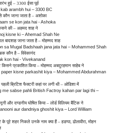
रंभ हुई – 3300 ईसा पूर्व
a kab arambh hui – 3300 BC
म से कौन जाना जाता है – अशोका
am se kon jata hai - Ashoka
सने की – अहमद शाह ने
oj kisne ki – Ahemad Shah Ne
ुगल बादशाह जाना जाता है – मोहम्मद शाह
n sa Mugal Badshaah jana jata hai – Mohammed Shah
क कौन है – विवेकानंद
ak kon hai - Vivekanand
किसने प्रकाशित किया – मोहम्मद अबदुरहमान साहेब ने
paper kisne parkashit kiya – Mohammed Abdurahman
से पहली ब्रिटिश फैक्टरी कहां पर लगी थी – ओडिशा में
 me sabse pahli British Factroy kahan par lagi thi –
नूनी और दण्डनीय घोषित किया – लोर्ड विलियम बैंटिक ने
kanooni aur dandniya ghoshit kiya – Lord William
 के पूरे शहर निकले उनके नाम क्या हैं – हडप्पा, ढोलावीरा, मोहन
न