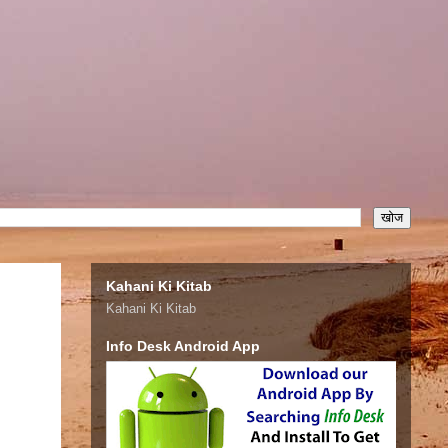
Kahani Ki Kitab
Kahani Ki Kitab
Info Desk Android App