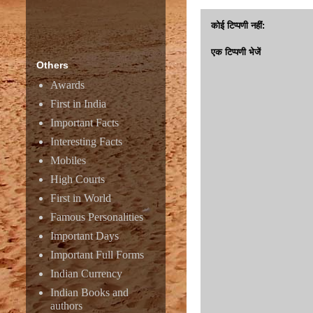
कोई टिप्पणी नहीं:
एक टिप्पणी भेजें
Others
Awards
First in India
Important Facts
Interesting Facts
Mobiles
High Courts
First in World
Famous Personalities
Important Days
Important Full Forms
Indian Currency
Indian Books and
authors