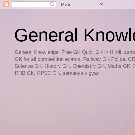
General Knowled
General Knowledge, Free GK Quiz, GK in Hindi, saman
GK for all competition exams, Railway GK Police, C
Science GK, History GK, Chemistry GK, Maths GK, R
RRB GK, RPSC GK, samanya vigyan