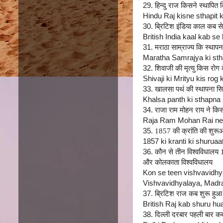
29.
हिन्दु राज किसने स्थापित क
Hindu Raj kisne sthapit
30.
ब्रिटिश इंडिया काल कब 
British India kaal kab se
31.
मराठा साम्राज्य कि स्थाप
Maratha Samrajya ki stha
32.
शिवाजी की मृत्यु किस रोग
Shivaji ki Mrityu kis ro
33.
खालसा पथं की स्थापना सिखो
Khalsa panth ki sthapna
34.
राजा राम मोहन राय ने क
Raja Ram Mohan Rai ne k
35.
1857 की क्रांति की शुर
1857 ki kranti ki shurua
36.
कौन से तीन विश्वविधालय 1
और कोलकाता विश्वविधालय
Kon se teen vishvavidhy
Vishvavidhyalaya, Madra
37.
ब्रिटिश राज कब शुरू हुआ
British Raj kab shuru h
38.
दिल्ली दरबार पहली बार क