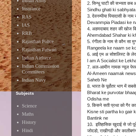
Indian Army
2.
सिन्धु घाटी की सभ्यता कब आ
Insurance
Sindhu ghati ki sabhyat
3.
देवनम्पीया पियादासी के ना
RAS
Devanmpia Piadasi ke na
IAS
4.
अहमदाबाद शहर की खोज कि
RRB
Ahemdabad Shahar ki kh
Rajasthan Police
5.
रंगीला के नाम से कौन सा म
Rangeela ke naam se ko
Rajasthan Patwari
6.
आई एम अ सोशलिस्ट के लेख
Indian Airforce
I am A Socialist ke Lekh
Indian Commission
7.
अल-आमीन नामक न्यूज पेपर 
Committees
Al-Ameen naamak news 
Saheb Ne
Indian Navy
8.
भारत के पूर्वोतर भाग में सब
Bharat ke purvotar bhaag
Subjects
Odisha me
9.
किसने सती प्रथा को गैर का
Science
Kisne sti partha ko gair 
Maths
Bantink ne
History
10.
इतिहासिक खुदाई से जो पूरे
Hindi
जोदडो, राखीगढी और कालीबगं