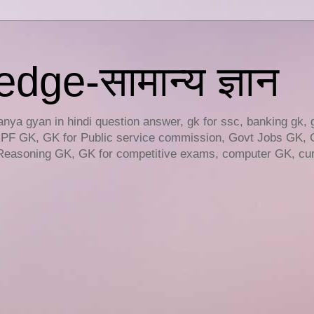
ge-सामान्य ज्ञान
ya gyan in hindi question answer, gk for ssc, banking gk, 
RPF GK, GK for Public service commission, Govt Jobs GK, 
easoning GK, GK for competitive exams, computer GK, curr