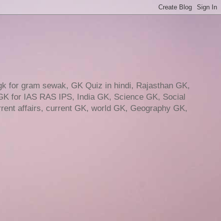
gk for gram sewak, GK Quiz in hindi, Rajasthan GK,
GK for IAS RAS IPS, India GK, Science GK, Social
ent affairs, current GK, world GK, Geography GK,