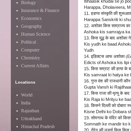
Itihaasik khudai se jo p
Biology
Harappa, Dholaveera, Mo
Insurance & Finance
11.
हडप्पा संस्कृति की शुरूआत
Economics
Harappa Sanskriti ki shu
12.
अशोका किस साम्राज्य का स
Geography
Ashoka kis samrajya ka
Human Science
13.
किस युद्ध के बाद अशोका ने
Political
Kis yudh ke baad Ashok
Computer
Yudh
14.
इडिक्टस आफ अशोका (
E
Chemistry
Edicts of Ashoka kis lipi
Current Affairs
15.
किस सम्राट की हत्या के बाद
Kis samraat ki hatya ke
16.
गुप्त वंश की राजधानी कौन
Locations
Gupta Vansh ki Rajdhaani 
17.
किस राजा की मृत्यु के बाद 
World
Kis Raja ki Mrityu ke b
India
18.
किसने दिल्ली को दोबारा स
Rajasthan
Kisne Delhi ko Dobara s
19.
सोमनाथ के मंदिर को किसन
Uttrakhand
Somnath ke mandir ko k
Himachal Pradesh
20.
तेरेन की लडाई किस किस के