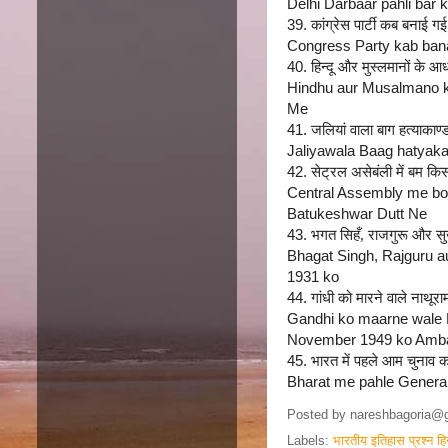
Delhi Darbaar pahli bar
39.
कांग्रेस पार्टी कब बनाई 
Congress Party kab ban
40.
हिन्दू और मुस्लमानों के 
Hindhu aur Musalmano ke
Me
41.
जलियां वाला बाग हत्याका
Jaliyawala Baag hatyaka
42.
सेट्रल असेबंली में बम कि
Central Assembly me bom
Batukeshwar Dutt Ne
43.
भगत सिहँ, राजगुरू और स
Bhagat Singh, Rajguru 
1931 ko
44.
गांधी को मारने वाले नाथू
Gandhi ko maarne wale 
November 1949 ko Amb
45.
भारत में पहले आम चुनाव क
Bharat me pahle General
Posted by
nareshbagoria@
Labels:
भारतीय इतिहास प्रश्न हिन्