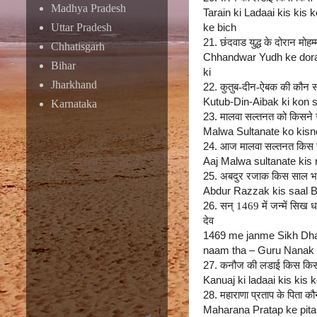
Madhya Pradesh
Tarain ki Ladaai kis kis
Uttar Pradesh
ke bich
21.
छंदवाड युद्ध के दोरान मोह
Chhatisgarh
Chhandwar Yudh ke dora
Bihar
ki
Jharkhand
22.
कुतुब-दीन-ऐबक की कौन सा 
Kutub-Din-Aibak ki kon s
Karnataka
23.
मालवा सल्तनत को किसने स
Malwa Sultanate ko kisne
24.
आज मालवा सल्तनत किस ना
Aaj Malwa sultanate kis n
25.
अबदुर रजाक किस साल भा
Abdur Razzak kis saal B
26.
सन् 1469 में जन्में सिख 
देव
1469 me janme Sikh Dha
naam tha – Guru Nanak
27.
कनौज की लडाई किस किस क
Kanuaj ki ladaai kis kis
28.
महाराणा प्रताप के पिता क
Maharana Pratap ke pita