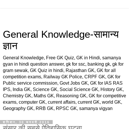
General Knowledge-सामान्य
ज्ञान
General Knowledge, Free GK Quiz, GK in Hindi, samanya
gyan in hindi question answer, gk for ssc, banking gk, gk for
gram sewak, GK Quiz in hindi, Rajasthan GK, GK for all
competition exams, Railway GK Police, CRPF GK, GK for
Public service commission, Govt Jobs GK, GK for IAS RAS
IPS, India GK, Science GK, Social Science GK, History GK,
Chemistry GK, Maths GK, Reasoning GK, GK for competitive
exams, computer GK, current affairs, current GK, world GK,
Geography GK, RRB GK, RPSC GK, samanya vigyan
शनिवार, 30 जनवरी 2016
संसार की सबसे ऐतिहासिक घटना