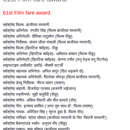
61st Film fare award.
सर्वश्रेष्ठ फिल्म- बाजीराव मस्तानी
सर्वश्रेष्ठ अभिनेता- रणवीर सिंह (फिल्म बाजीराव मस्तानी)
सर्वश्रेष्ठ अभिनेत्री- दीपिका पादुकोण (फिल्म पीकू)
सर्वश्रेष्ठ निर्देशक- संजय लीला भंसाली (फिल्म बाजीराव मस्तानी)
सर्वश्रेष्ठ फिल्म (क्रिटिक च्वॉइस)- पीकू
सर्वश्रेष्ठ अभिनेता (क्रिटिक च्वॉइस)- अमिताभ बच्चन (फिल्म पीकू)
सर्वश्रेष्ठ अभिनेत्री (क्रिटिक च्वॉइस)- कंगना रनौत (तनु वेड्स मनु रिटर्नस)
लाइफटाइम अचीवमेंट अवॉर्ड- मौसमी चटर्जी
सर्वश्रेष्ठ सहायक अभिनेता- अनिल कपूर (दिल धड़कने दो)
सर्वश्रेष्ठ सहायक अभिनेत्री- प्रियंका चोपड़ा (फिल्म बाजीराव मस्तानी)
सर्वश्रेष्ठ डेब्यू निर्देशक- नीरज घावन (मसान)
सर्वश्रेष्ठ कहानी- विजयेंद्र प्रसाद (बजरंगी भाईजान)
सर्वश्रेष्ठ स्क्रीनप्ले- जूही चतुर्वेदी (पीकू)
सर्वश्रेष्ठ संगीत- अंकित तिवारी और मीत ब्रदर्स (रॉय)
सर्वश्रेष्ठ गीत- इरशाद कामिल (‘अगर तुम साथ हो’, फिल्म-तमाशा)
सर्वश्रेष्ठ गायक- अरिजित सिंह ( सूरज डूबा है- फिल्म रॉय)
सर्वश्रेष्ठ गायिका- श्रेया घोषाल (बाजीराव मस्तानी के गीत ‘दिवानी मस्तानी’)
सर्वश्रेष्ठ बैकग्राउंड स्कोर- अनुपम रॉय (पीकू)
सर्वश्रेष्ठ एक्शन- शाम कौशल (बाजीराव मस्तानी)