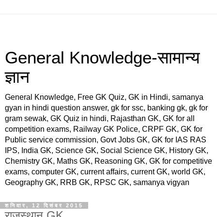
General Knowledge-सामान्य
ज्ञान
General Knowledge, Free GK Quiz, GK in Hindi, samanya
gyan in hindi question answer, gk for ssc, banking gk, gk for
gram sewak, GK Quiz in hindi, Rajasthan GK, GK for all
competition exams, Railway GK Police, CRPF GK, GK for
Public service commission, Govt Jobs GK, GK for IAS RAS
IPS, India GK, Science GK, Social Science GK, History GK,
Chemistry GK, Maths GK, Reasoning GK, GK for competitive
exams, computer GK, current affairs, current GK, world GK,
Geography GK, RRB GK, RPSC GK, samanya vigyan
शनिवार, 12 दिसंबर 2015
राजस्थान GK