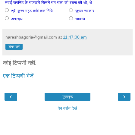
सवाई जयसिंह के राजकवि जिसने राम रासा की रचना की थी, थे
श्री कृष्ण भट्ट कवि कलानिधि
जुगल सरकार
अग्रदास
रामानंद
nareshbagoria@gmail.com
at
11:47:00 am
शेयर करें
कोई टिप्पणी नहीं:
एक टिप्पणी भेजें
‹
›
मुख्यपृष्ठ
वेब वर्शन देखें