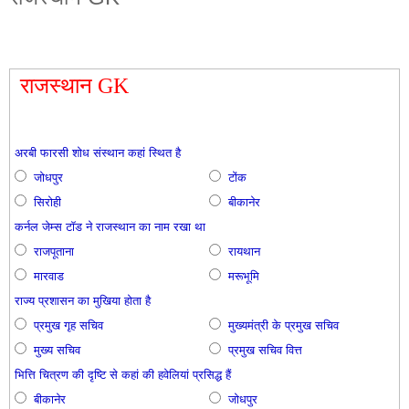
राजस्थान GK
अरबी फारसी शोध संस्थान कहां स्थित है
जोधपुर
टोंक
सिरोही
बीकानेर
कर्नल जेम्स टॉड ने राजस्थान का नाम रखा था
राजपूताना
रायथान
मारवाड
मरूभूमि
राज्य प्रशासन का मुखिया होता है
प्रमुख गृह सचिव
मुख्यमंत्री के प्रमुख सचिव
मुख्य सचिव
प्रमुख सचिव वित्त
भित्ति चित्रण की दृष्टि से कहां की हवेलियां प्रसिद्ध हैं
बीकानेर
जोधपुर