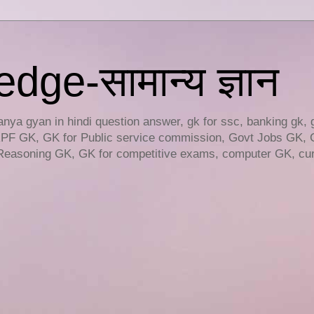
ge-सामान्य ज्ञान
ya gyan in hindi question answer, gk for ssc, banking gk, 
RPF GK, GK for Public service commission, Govt Jobs GK, 
easoning GK, GK for competitive exams, computer GK, curr