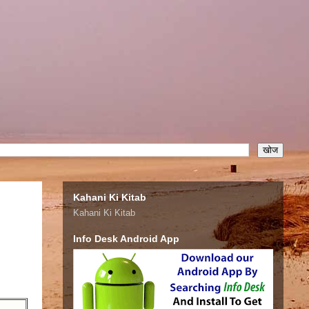
Kahani Ki Kitab
Kahani Ki Kitab
Info Desk Android App