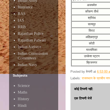
Indian Army
अजयमेरु
Insurance
कोंकण तीर्थ
RAS
श्रीपंथ
IAS
सत्यपुर
RRB
विराट
Rajasthan Police
अहिछत्रपुर
Rajasthan Patwari
कोठी
Indian Airforce
माध्यमिका
Indian Commission
उपकेश पट्टन
Committees
ब्रिजनगर
Indian Navy
Posted by
बेनामी
at
6:53:00 
Subjects
Labels:
राजस्थान के प्राचीन नगर
Science
कोई टिप्पणी नहीं:
Maths
एक टिप्पणी भेजें
History
Hindi