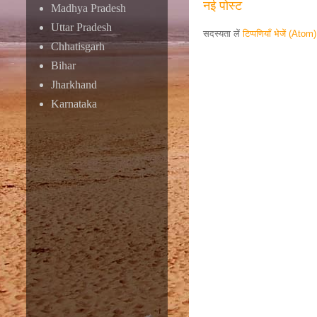
नई पोस्ट
Madhya Pradesh
Uttar Pradesh
सदस्यता लें
टिप्पणियाँ भेजें (Atom)
Chhatisgarh
Bihar
Responsive ad
Jharkhand
Karnataka
Amazon