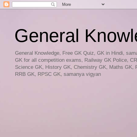
General Knowled
General Knowledge, Free GK Quiz, GK in Hindi, saman
GK for all competition exams, Railway GK Police, C
Science GK, History GK, Chemistry GK, Maths GK, R
RRB GK, RPSC GK, samanya vigyan