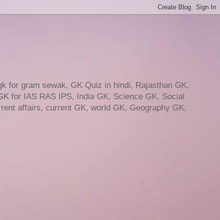
gk for gram sewak, GK Quiz in hindi, Rajasthan GK,
GK for IAS RAS IPS, India GK, Science GK, Social
ent affairs, current GK, world GK, Geography GK,