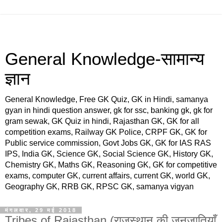
General Knowledge-सामान्य
ज्ञान
General Knowledge, Free GK Quiz, GK in Hindi, samanya
gyan in hindi question answer, gk for ssc, banking gk, gk for
gram sewak, GK Quiz in hindi, Rajasthan GK, GK for all
competition exams, Railway GK Police, CRPF GK, GK for
Public service commission, Govt Jobs GK, GK for IAS RAS
IPS, India GK, Science GK, Social Science GK, History GK,
Chemistry GK, Maths GK, Reasoning GK, GK for competitive
exams, computer GK, current affairs, current GK, world GK,
Geography GK, RRB GK, RPSC GK, samanya vigyan
मंगलवार, 29 मई 2018
Tribes of Rajasthan (राजस्थान की जनजातियाँ