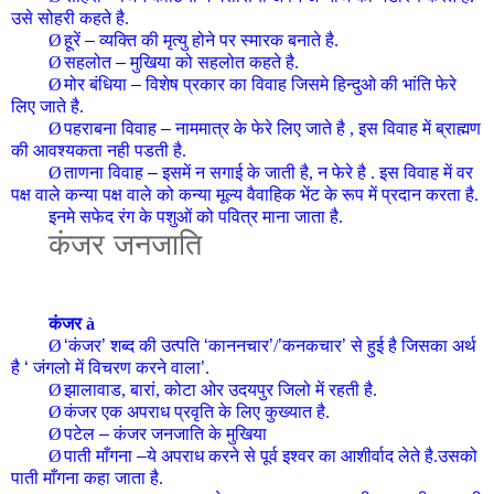
उसे सोहरी कहते है.
Ø
हूरें
–
व्यक्ति की मृत्यु होने पर स्मारक बनाते है.
Ø
सहलोत
–
मुखिया को सहलोत कहते है.
Ø
मोर बंधिया
–
विशेष प्रकार का विवाह जिसमे हिन्दुओ की भांति फेरे
लिए जाते है.
Ø
पहराबना विवाह
–
नाममात्र के फेरे लिए जाते है , इस विवाह में ब्राह्मण
की आवश्यकता नही पडती है.
Ø
ताणना विवाह
–
इसमें न सगाई के जाती है, न फेरे है . इस विवाह में वर
पक्ष वाले कन्या पक्ष वाले को कन्या मूल्य वैवाहिक भेंट के रूप में प्रदान करता है.
इनमे सफेद रंग के पशुओं को पवित्र माना जाता है.
कंजर
जनजाति
कंजर
à
Ø
‘
कंजर
’
शब्द की उत्पति
‘
काननचार
’
/
’
कनकचार
’
से हुई है जिसका अर्थ
है
‘
जंगलो में विचरण करने वाला
’
.
Ø
झालावाड, बारां, कोटा ओर उदयपुर जिलो में रहती है.
Ø
कंजर एक अपराध प्रवृति के लिए कुख्यात है.
Ø
पटेल
–
कंजर
जनजाति
के मुखिया
Ø
पाती माँगना
–
ये अपराध करने से पूर्व इश्वर का आशीर्वाद लेते है.उसको
पाती माँगना कहा जाता है.