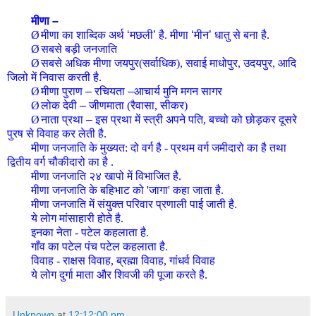
मीणा
–
Ø
मीणा का शाब्दिक अर्थ
‘
मछली
’
है. मीणा
‘
मीन
’
धातु से बना है.
Ø
सबसे बड़ी
जनजाति
Ø
सबसे अधिक मीणा जयपुर(सर्वाधिक), सवाई माधोपुर, उदयपुर, आदि
जिलो में निवास करती है.
Ø
मीणा पुराण
–
रचियता
–
आचार्य मुनि मगन सागर
Ø
लोक देवी
–
जीणमाता (रैवासा, सीकर)
Ø
नाता प्रथा
–
इस प्रथा में स्त्री अपने पति, बच्चो को छोड़कर दूसरे
पुरष से विवाह कर लेती है.
मीणा
जनजाति
के मुख्यत
:
दो वर्ग है - प्रथम वर्ग जमीदारो का है तथा
द्वितीय वर्ग चौकीदारो का है .
मीणा
जनजाति
२४ खापो में विभाजित है.
मीणा
जनजाति
के बहिभाट को 'जागा' कहा जाता है.
मीणा
जनजाति
में संयुक्त परिवार प्रणाली पाई जाती है.
ये लोग मांसाहारी होते है.
इनका नेता - पटेल कहलाता है.
गाँव का पटेल पंच पटेल कहलाता है.
विवाह - राक्षस विवाह, ब्रह्मा विवाह, गांधर्व विवाह
ये लोग दुर्गा माता और शिवजी की पूजा करते है.
Unknown
at
12:12:00 pm