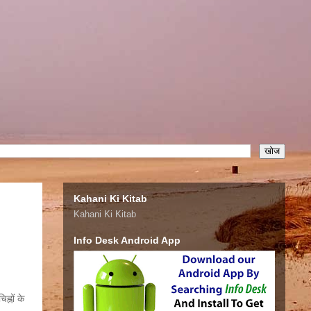
Kahani Ki Kitab
Kahani Ki Kitab
Info Desk Android App
ह्नों के