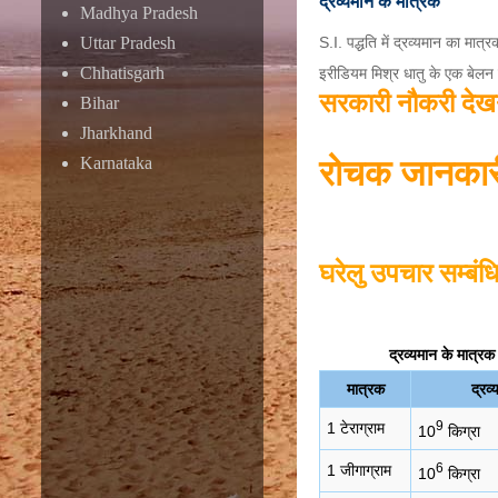
द्रव्यमान के मात्रक
Madhya Pradesh
S.I. पद्धति में द्रव्यमान का मात्र
Uttar Pradesh
Chhatisgarh
इरीडियम मिश्र धातु के एक बेलन 
सरकारी नौकरी देखने
Bihar
Jharkhand
रोचक जानकारी 
Karnataka
घरेलु उपचार सम्बंधि
द्रव्यमान के मात्रक
मात्रक
द्रव्
9
1 टेराग्राम
10
किग्रा
6
1 जीगाग्राम
10
किग्रा