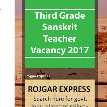
म–
Rojgar Express