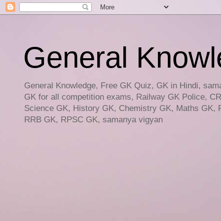
General Knowled
General Knowledge, Free GK Quiz, GK in Hindi, saman
GK for all competition exams, Railway GK Police, C
Science GK, History GK, Chemistry GK, Maths GK, R
RRB GK, RPSC GK, samanya vigyan