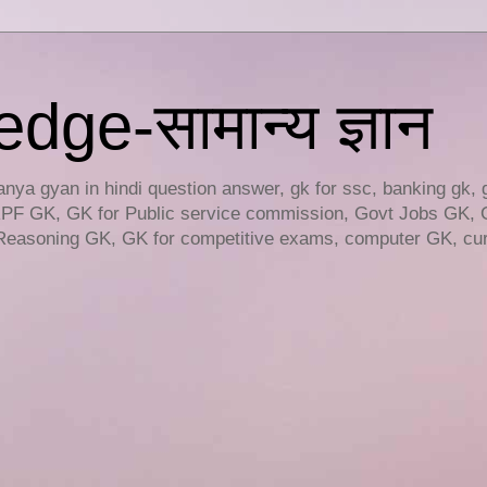
ge-सामान्य ज्ञान
ya gyan in hindi question answer, gk for ssc, banking gk, 
RPF GK, GK for Public service commission, Govt Jobs GK, 
easoning GK, GK for competitive exams, computer GK, curr