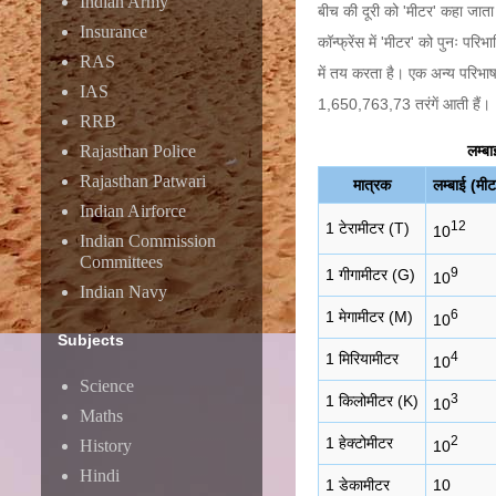
Indian Army
बीच की दूरी को 'मीटर' कहा जाता 
Insurance
कॉन्फ्रेंस में 'मीटर' को पुनः प
RAS
में तय करता है। एक अन्य परिभाषा 
IAS
1,650,763,73 तरंगें आती हैं।
RRB
Rajasthan Police
लम्बा
Rajasthan Patwari
मात्रक
लम्बाई (मीटर
Indian Airforce
12
1 टेरामीटर (T)
10
Indian Commission
Committees
9
1 गीगामीटर (G)
10
Indian Navy
6
1 मेगामीटर (M)
10
Subjects
4
1 मिरियामीटर
10
Science
3
1 किलोमीटर (K)
10
Maths
2
1 हेक्टोमीटर
History
10
Hindi
1 डेकामीटर
10