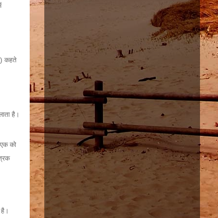
ं
K) कहते
लाता है।
ी एक को
त्रक
 है।