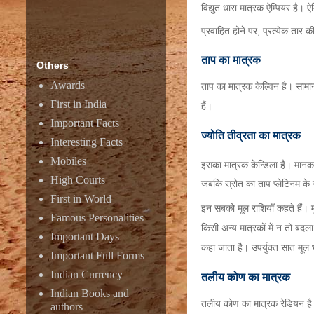
विद्युत धारा मात्रक ऐम्पियर है। ऐम
प्रवाहित होने पर, प्रत्येक तार 
ताप का मात्रक
Others
Awards
ताप का मात्रक केल्विन है। सामा
First in India
हैं।
Important Facts
ज्योति तीव्रता का मात्रक
Interesting Facts
Mobiles
इसका मात्रक केन्डिला है। मानक 
High Courts
जबकि स्रोत का ताप प्लेटिनम के
First in World
इन सबको मूल राशियाँ कहते हैं। म
Famous Personalities
किसी अन्य मात्रकों में न तो बद
Important Days
कहा जाता है। उपर्युक्त सात मूल 
Important Full Forms
Indian Currency
तलीय कोण का मात्रक
Indian Books and
तलीय कोण का मात्रक रेडियन है। र
authors