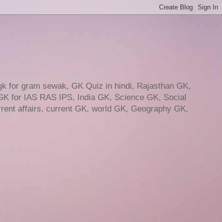
gk for gram sewak, GK Quiz in hindi, Rajasthan GK,
GK for IAS RAS IPS, India GK, Science GK, Social
ent affairs, current GK, world GK, Geography GK,